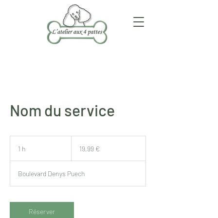
Nom du service
19,99
euros
1 h
1
19,99 €
Boulevard Denys Puech
Réserver