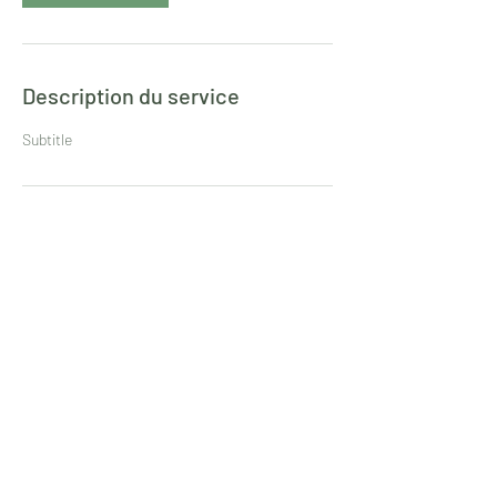
Description du service
Subtitle
Coordonnées
19 Boulevard Denys Puech, Rodez, France
© 2022 par L'atelier aux 4 pattes. Créé avec Wix.com
CGU