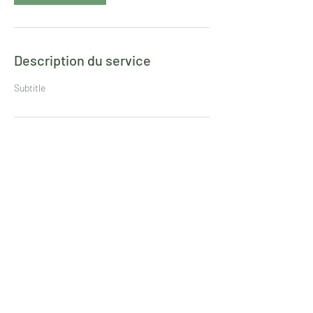
Description du service
Subtitle
Coordonnées
19 Boulevard Denys Puech, Rodez, France
© 2022 par L'atelier aux 4 pattes. Créé avec Wix.com
CGU