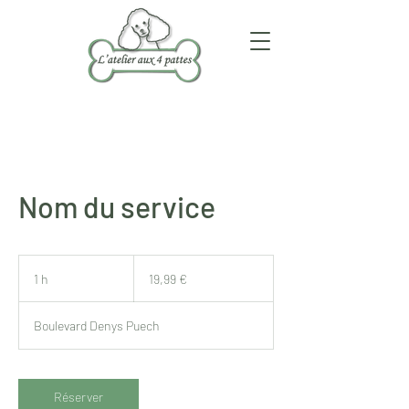
Nom du service
19,99
euros
1 h
1
19,99 €
Boulevard Denys Puech
Réserver